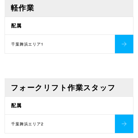
軽作業
配属
千葉舞浜エリア1
フォークリフト作業スタッフ
配属
千葉舞浜エリア2