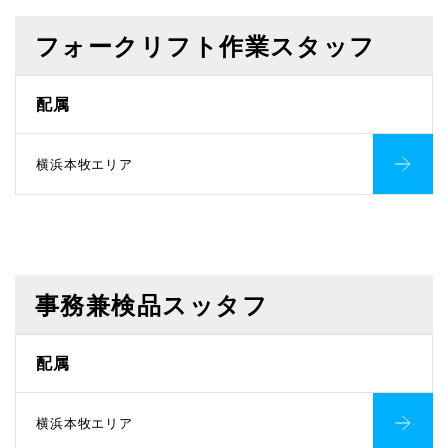
フォークリフト作業スタッフ
配属
横浜本牧エリア
事務兼検品スッタフ
配属
横浜本牧エリア