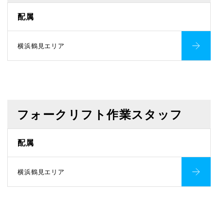
配属
横浜鶴見エリア
フォークリフト作業スタッフ
配属
横浜鶴見エリア