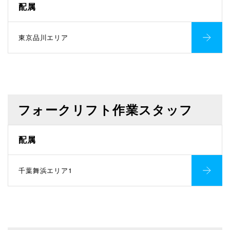
配属
東京品川エリア
フォークリフト作業スタッフ
配属
千葉舞浜エリア1