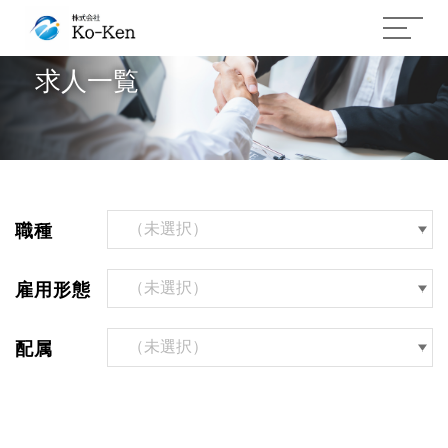
求人一覧
職種
雇用形態
配属