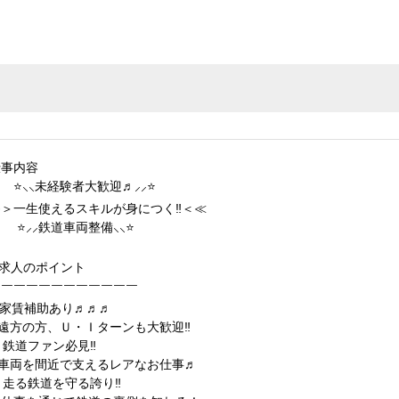
仕事内容
⭐⸜⸜未経験者大歓迎♬⸝⸝⭐
≫＞一生使えるスキルが身につく‼＜≪
⭐⸝⸝鉄道車両整備⸜⸜⭐
✋求人のポイント
￣￣￣￣￣￣￣￣￣￣￣￣
✅家賃補助あり♬♬♬
└遠方の方、Ｕ・Ｉターンも大歓迎‼
 鉄道ファン必見‼
└車両を間近で支えるレアなお仕事♬
 走る鉄道を守る誇り‼