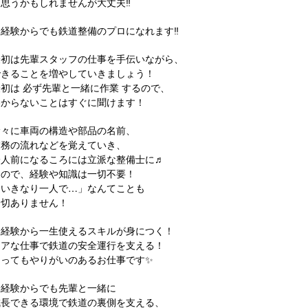
と思うかもしれませんが大丈夫‼
未経験からでも鉄道整備のプロになれます‼
最初は先輩スタッフの仕事を手伝いながら、
できることを増やしていきましょう！
初は 必ず先輩と一緒に作業 するので、
わからないことはすぐに聞けます！
徐々に車両の構造や部品の名前、
業務の流れなどを覚えていき、
一人前になるころには立派な整備士に♬
なので、経験や知識は一切不要！
「いきなり一人で…」なんてことも
一切ありません！
未経験から一生使えるスキルが身につく！
レアな仕事で鉄道の安全運行を支える！
とってもやりがいのあるお仕事です✨
未経験からでも先輩と一緒に
成長できる環境で鉄道の裏側を支える、