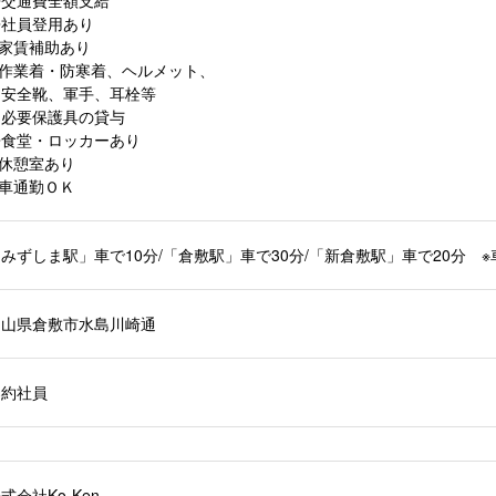
◆交通費全額支給
◆社員登用あり
◆家賃補助あり
◆作業着・防寒着、ヘルメット、
安全靴、軍手、耳栓等
必要保護具の貸与
◆食堂・ロッカーあり
◆休憩室あり
◆車通勤ＯＫ
みずしま駅」車で10分/「倉敷駅」車で30分/「新倉敷駅」車で20分 
岡山県倉敷市水島川崎通
契約社員
式会社Ko-Ken