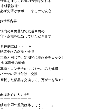
└ 仕事を通じて鉄道の裏側を知れる！
 未経験歓迎‼
└ 必ず先輩がサポートするので安心！
✨お仕事内容
￣￣￣￣￣￣
工場内の車両基地で鉄道車両の
保守・点検を担当していただきます！
≪具体的には・・・≫
⏩鉄道車両の点検・修理
∟車検と同じで、定期的に車両をチェック‼
 金属部分の補修
∟車両・コンテナのキズやへこみを修繕）
⏩パーツの取り付け・交換
∟摩耗した部品を交換して、万が一を防ぐ‼
✨未経験でも大丈夫‼
￣￣￣￣￣￣￣￣￣￣
「鉄道車両の整備は難しそう・・・」