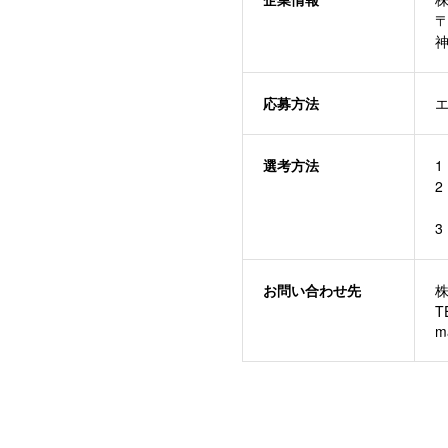
〒
神
応募方法
選考方法
2
3
お問い合わせ先
株
T
ma