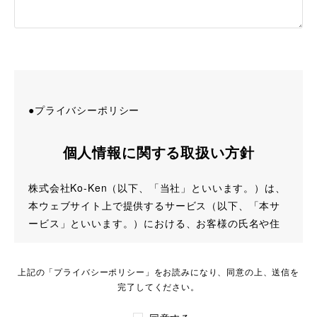
●プライバシーポリシー
個人情報に関する取扱い方針
株式会社Ko-Ken（以下、「当社」といいます。）は、
本ウェブサイト上で提供するサービス（以下、「本サ
ービス」といいます。）における、お客様の氏名や住
所、メールアドレスなどの特定の個人を識別できる情
報（以下「個人情報」という）を適切に取り扱い、保
上記の「プライバシーポリシー」をお読みになり、同意の上、送信を
護することが企業の社会的責任であると認識し、以下
完了してください。
の個人情報保護方針を、全社員に対して教育し周知徹
底するとともに確実に履行いたします。