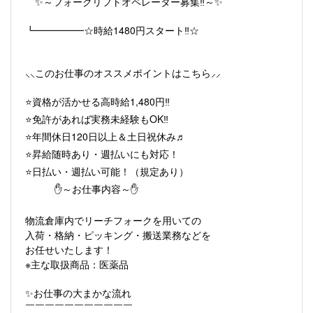
✨～フォークリフトオペレーター募集‼～✨
┗━━━━━☆時給1480円スタート‼☆
⸜⸜このお仕事のオススメポイントはこちら⸝⸝
⭐資格が活かせる高時給1,480円‼
⭐免許があれば実務未経験もOK‼
⭐年間休日120日以上＆土日祝休み♬
⭐昇給随時あり・週払いにも対応！
⭐日払い・週払い可能！（規定あり）
✋～お仕事内容～✋
物流倉庫内でリーチフォークを用いての
入荷・格納・ピッキング・搬送業務などを
お任せいたします！
※主な取扱商品：医薬品
✨お仕事の大まかな流れ
￣￣￣￣￣￣￣￣￣￣￣